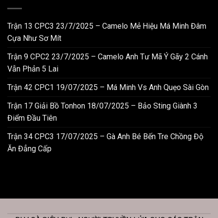
Trận 13 CPC3 23/7/2025 – Camelo Mẻ Hiệu Má Minh Đâm
Cựa Như Sơ Mít
Trận 9 CPC2 23/7/2025 – Camelo Anh Tư Mã Ý Gãy 2 Cánh
Vẫn Phản 5 Lai
Trận 42 CPC1 19/07/2025 – Má Minh Vs Anh Quẹo Sài Gòn
Trận 17 Giải Bồ Tonhon 18/07/2025 – Bảo Sting Giành 3
Điểm Đầu Tiên
Trận 34 CPC3 17/07/2025 – Gà Anh Bé Bến Tre Chồng Độ
Ăn Đẳng Cấp