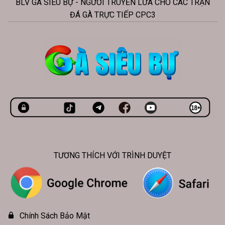
BLV GÀ SIÊU BỰ - NGƯỜI TRUYỀN LỬA CHO CÁC TRẬN
ĐÁ GÀ TRỰC TIẾP CPC3
TƯƠNG THÍCH VỚI TRÌNH DUYỆT
Chính Sách Bảo Mật