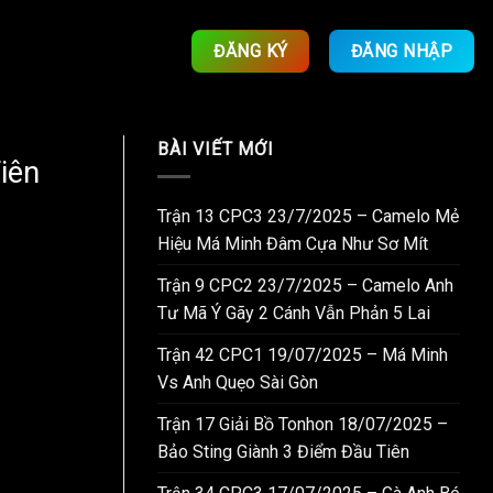
ĐĂNG KÝ
ĐĂNG NHẬP
BÀI VIẾT MỚI
iên
Trận 13 CPC3 23/7/2025 – Camelo Mẻ
Hiệu Má Minh Đâm Cựa Như Sơ Mít
Trận 9 CPC2 23/7/2025 – Camelo Anh
Tư Mã Ý Gãy 2 Cánh Vẫn Phản 5 Lai
Trận 42 CPC1 19/07/2025 – Má Minh
Vs Anh Quẹo Sài Gòn
Trận 17 Giải Bồ Tonhon 18/07/2025 –
Bảo Sting Giành 3 Điểm Đầu Tiên