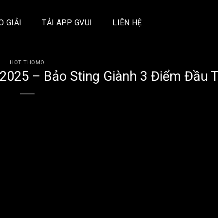
 GIẢI
TẢI APP GVUI
LIÊN HỆ
HOT THOMO
2025 – Bảo Sting Giành 3 Điểm Đầu T