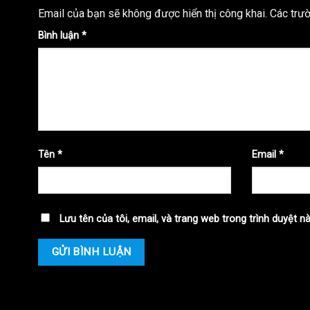
Email của bạn sẽ không được hiển thị công khai.
Các trư
Bình luận
*
Tên
*
Email
*
Lưu tên của tôi, email, và trang web trong trình duyệt nà