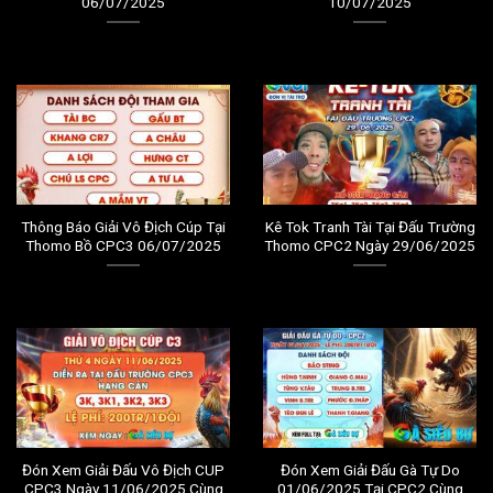
06/07/2025
10/07/2025
Thông Báo Giải Vô Địch Cúp Tại
Kê Tok Tranh Tài Tại Đấu Trường
Thomo Bồ CPC3 06/07/2025
Thomo CPC2 Ngày 29/06/2025
Đón Xem Giải Đấu Vô Địch CUP
Đón Xem Giải Đấu Gà Tự Do
CPC3 Ngày 11/06/2025 Cùng
01/06/2025 Tại CPC2 Cùng