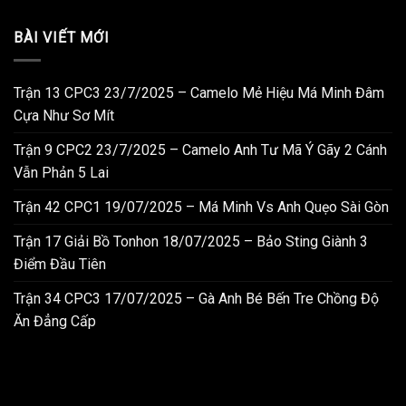
BÀI VIẾT MỚI
Trận 13 CPC3 23/7/2025 – Camelo Mẻ Hiệu Má Minh Đâm
Cựa Như Sơ Mít
Trận 9 CPC2 23/7/2025 – Camelo Anh Tư Mã Ý Gãy 2 Cánh
Vẫn Phản 5 Lai
Trận 42 CPC1 19/07/2025 – Má Minh Vs Anh Quẹo Sài Gòn
Trận 17 Giải Bồ Tonhon 18/07/2025 – Bảo Sting Giành 3
Điểm Đầu Tiên
Trận 34 CPC3 17/07/2025 – Gà Anh Bé Bến Tre Chồng Độ
Ăn Đẳng Cấp