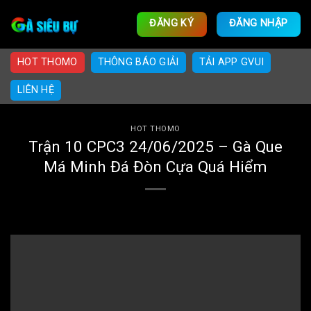
Chuyển
ĐĂNG KÝ
ĐĂNG NHẬP
đến
nội
dung
HOT THOMO
THÔNG BÁO GIẢI
TẢI APP GVUI
LIÊN HỆ
HOT THOMO
Trận 10 CPC3 24/06/2025 – Gà Que
Má Minh Đá Đòn Cựa Quá Hiểm