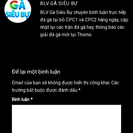
BLV GÀ SIÊU BỰ
BLV Gà Siêu Bự chuyên bình luận trực tiếp
đá gà tại bồ CPC1 và CPC2 hàng ngày, cập
nhật lại các trận đá gà hay, thông báo các
giải đá gà mới tại Thomo.
Để lại một bình luận
Email của bạn sẽ không được hiển thị công khai.
Các
trường bắt buộc được đánh dấu
*
Bình luận
*