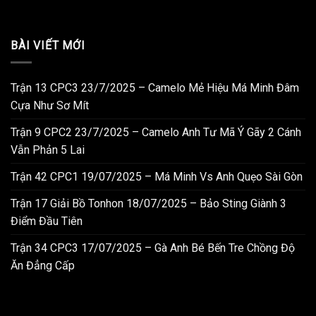
BÀI VIẾT MỚI
Trận 13 CPC3 23/7/2025 – Camelo Mẻ Hiệu Má Minh Đâm
Cựa Như Sơ Mít
Trận 9 CPC2 23/7/2025 – Camelo Anh Tư Mã Ý Gãy 2 Cánh
Vẫn Phản 5 Lai
Trận 42 CPC1 19/07/2025 – Má Minh Vs Anh Quẹo Sài Gòn
Trận 17 Giải Bồ Tonhon 18/07/2025 – Bảo Sting Giành 3
Điểm Đầu Tiên
Trận 34 CPC3 17/07/2025 – Gà Anh Bé Bến Tre Chồng Độ
Ăn Đẳng Cấp