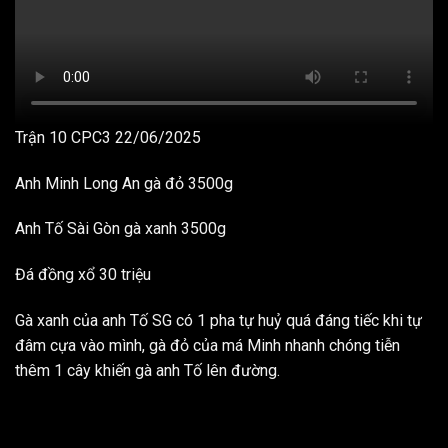
Trận 10 CPC3 22/06/2025
Anh Minh Long An gà đỏ 3500g
Anh Tố Sài Gòn gà xanh 3500g
Đá đồng xổ 30 triệu
Gà xanh của anh Tố SG có 1 pha tự huỷ quá đáng tiếc khi tự
đâm cựa vào mình, gà đỏ của má Minh nhanh chóng tiễn
thêm 1 cây khiến gà anh Tố lên đường.